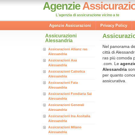
Agenzie
Assicurazio
L'agenzia di assicurazione vicino a te
Agenzie Assicurazioni
Privacy Policy
Assicurazio
Assicurazioni
Alessandria
Nel panorama dell
Assicurazioni Allianz ras
città di Alessand
Alessandria
ras più comoda p
Assicurazioni Axa
.com. Le
agenzie
Alessandria
Alessandria
sono
Assicurazioni Cattolica
per quanto conce
Alessandria
assicurativa.
Assicurazioni Fata
Alessandria
Assicurazioni Fondiaria Sai
Alessandria
Assicurazioni Generali
Alessandria
Assicurazioni Ina Assitalia
Alessandria
Assicurazioni Milano
Alessandria